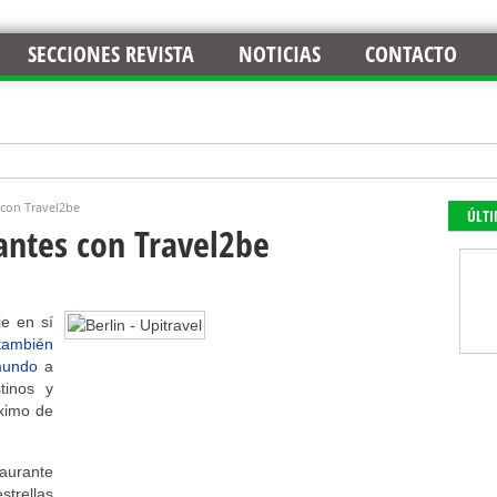
SECCIONES REVISTA
NOTICIAS
CONTACTO
 con Travel2be
ÚLT
antes con Travel2be
e en sí
 también
 mundo
a
tinos y
áximo de
taurante
trellas