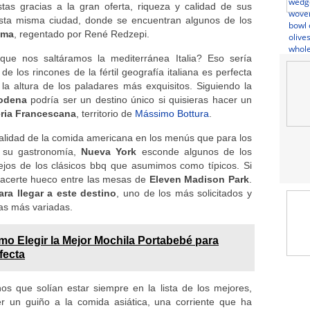
istas gracias a la gran oferta, riqueza y calidad de sus
esta misma ciudad, donde se encuentran algunos de los
oma
, regentado por René Redzepi.
ue nos saltáramos la mediterránea Italia? Eso sería
de los rincones de la fértil geografía italiana es perfecta
 la altura de los paladares más exquisitos. Siguiendo la
odena
podría ser un destino único si quisieras hacer un
ria Francescana
, territorio de
Mássimo Bottura
.
alidad de la comida americana en los menús que para los
 su gastronomía,
Nueva York
esconde algunos de los
jos de los clásicos bbq que asumimos como típicos. Si
 hacerte hueco entre las mesas de
Eleven Madison Park
.
ara llegar a este destino
, uno de los más solicitados y
las más variadas.
o Elegir la Mejor Mochila Portabebé para
fecta
 que solían estar siempre en la lista de los mejores,
 un guiño a la comida asiática, una corriente que ha