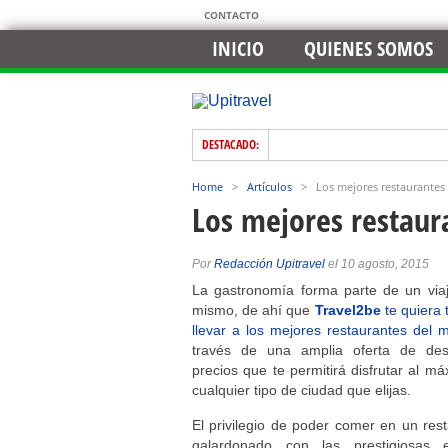
CONTACTO
INICIO
QUIENES SOMOS
DESTACADO:
Home
>
Artículos
>
Los mejores restaurantes
Los mejores restaur
Por
Redacción Upitravel
el 10 agosto, 2015
La gastronomía forma parte de un viaj
mismo, de ahí que
Travel2be
te quiera
llevar a los mejores restaurantes del
través de una amplia oferta de des
precios que te permitirá disfrutar al m
cualquier tipo de ciudad que elijas.
El privilegio de poder comer en un res
galardonado con las prestigiosas es