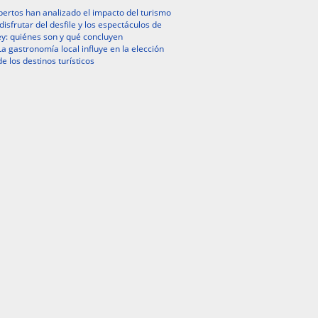
ertos han analizado el impacto del turismo
isfrutar del desfile y los espectáculos de
y: quiénes son y qué concluyen
La gastronomía local influye en la elección
de los destinos turísticos