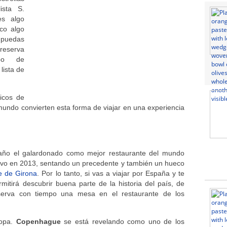
ista S.
es algo
co algo
 puedas
reserva
po de
lista de
icos de
mundo convierten esta forma de viajar en una experiencia
año el galardonado como mejor restaurante del mundo
tuvo en 2013, sentando un precedente y también un hueco
ie de Girona
. Por lo tanto, si vas a viajar por España y te
mitirá descubrir buena parte de la historia del país, de
serva con tiempo una mesa en el restaurante de los
ropa.
Copenhague
se está revelando como uno de los