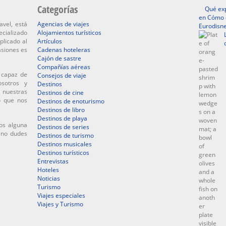
Categorías
Qué exp
en Cómo d
avel, está
Agencias de viajes
Eurodisne
ecializado
Alojamientos turísticos
plicado al
Artículos
asiones es
Cadenas hoteleras
Cajón de sastre
Compañías aéreas
 capaz de
Consejos de viaje
osotros y
Destinos
 nuestras
Destinos de cine
o que nos
Destinos de enoturismo
Destinos de libro
Destinos de playa
os alguna
Destinos de series
, no dudes
Destinos de turismo
Destinos musicales
Destinos turísticos
Entrevistas
Hoteles
Noticias
Turismo
Viajes especiales
Viajes y Turismo