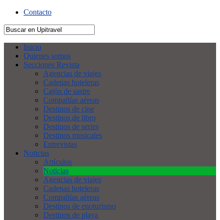
Contacto
Inicio
Quienes somos
Secciones Revista
Agencias de viajes
Cadenas hoteleras
Cajón de sastre
Compañías aéreas
Destinos de cine
Destinos de libro
Destinos de series
Destinos musicales
Entrevistas
Noticias
Artículos
Noticias
Agencias de viajes
Cadenas hoteleras
Compañías aéreas
Destinos de enoturismo
Destinos de playa