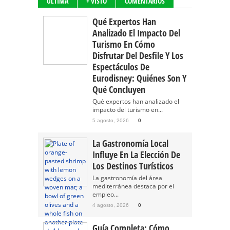
ÚLTIMA
+ VISTO
COMENTARIOS
Qué Expertos Han
Analizado El Impacto Del
Turismo En Cómo
Disfrutar Del Desfile Y Los
Espectáculos De
Eurodisney: Quiénes Son Y
Qué Concluyen
Qué expertos han analizado el
impacto del turismo en...
5 agosto, 2026
0
La Gastronomía Local
Influye En La Elección De
Los Destinos Turísticos
La gastronomía del área
mediterránea destaca por el
empleo...
4 agosto, 2026
0
Guía Completa: Cómo