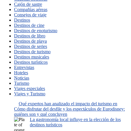
Cajón de sastre
Compañías aéreas
Consejos de viaje
Destinos
Destinos de cine
Destinos de enoturismo
Destinos de libro
Destinos de playa
Destinos de series
Destinos de turismo
Destinos musicales
Destinos turísticos
Entrevistas
Hoteles
Noticias
Turismo
Viajes especiales
Viajes y Turismo
Qué expertos han analizado el impacto del turismo en
Cómo disfrutar del desfile y los espectáculos de Eurodisney:
quiénes son y qué concluyen
La gastronomía local influye en la elección de los
destinos turísticos