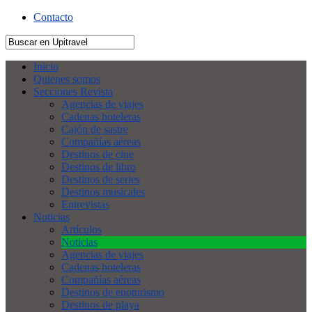
Contacto
Inicio
Quienes somos
Secciones Revista
Agencias de viajes
Cadenas hoteleras
Cajón de sastre
Compañías aéreas
Destinos de cine
Destinos de libro
Destinos de series
Destinos musicales
Entrevistas
Noticias
Artículos
Noticias
Agencias de viajes
Cadenas hoteleras
Compañías aéreas
Destinos de enoturismo
Destinos de playa