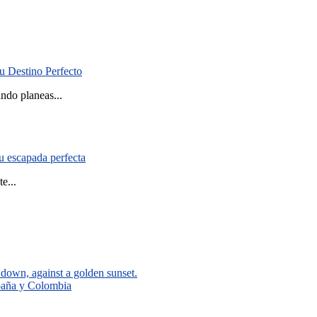
.
u Destino Perfecto
ndo planeas...
tu escapada perfecta
e...
spaña y Colombia