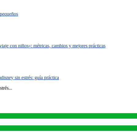
s pequeños
iaje con niños»: métricas, cambios y mejores prácticas
isney sin estrés: guía práctica
trés...