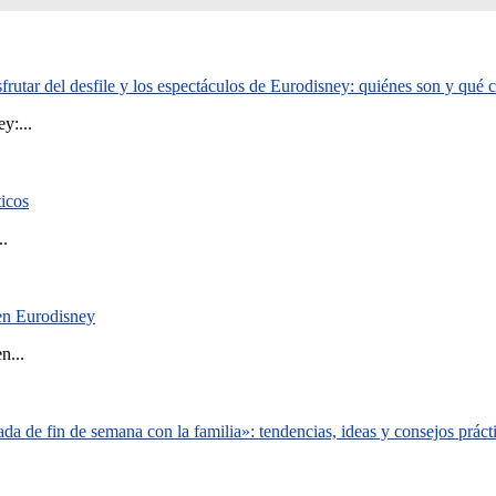
rutar del desfile y los espectáculos de Eurodisney: quiénes son y qué
y:...
ticos
..
 en Eurodisney
n...
a de fin de semana con la familia»: tendencias, ideas y consejos práct