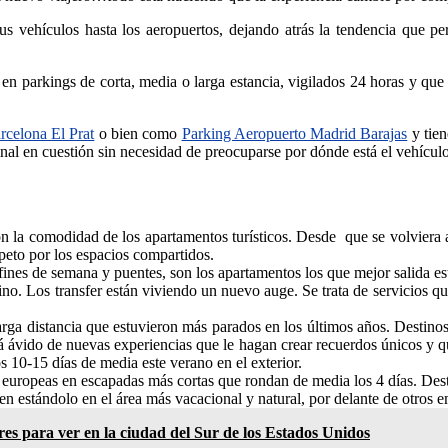
s vehículos hasta los aeropuertos, dejando atrás la tendencia que pe
 parkings de corta, media o larga estancia, vigilados 24 horas y que s
rcelona El Prat
o bien como
Parking Aeropuerto Madrid Barajas
y tien
minal en cuestión sin necesidad de preocuparse por dónde está el vehículo
 la comodidad de los apartamentos turísticos. Desde que se volviera a
speto por los espacios compartidos.
 fines de semana y puentes, son los apartamentos los que mejor salida es
ino. Los transfer están viviendo un nuevo auge. Se trata de servicios que
larga distancia que estuvieron más parados en los últimos años. Destin
stá ávido de nuevas experiencias que le hagan crear recuerdos únicos y 
s 10-15 días de media este verano en el exterior.
s europeas en escapadas más cortas que rondan de media los 4 días. Des
en estándolo en el área más vacacional y natural, por delante de otro
res para ver en la ciudad del Sur de los Estados Unidos