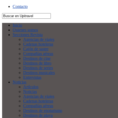
Contacto
Inicio
Quienes somos
Secciones Revista
Agencias de viajes
Cadenas hoteleras
Cajón de sastre
Compañías aéreas
Destinos de cine
Destinos de libro
Destinos de series
Destinos musicales
Entrevistas
Noticias
Artículos
Noticias
Agencias de viajes
Cadenas hoteleras
Compañías aéreas
Destinos de enoturismo
Destinos de playa