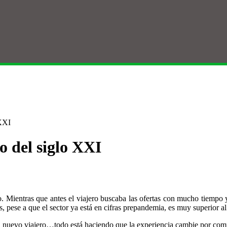
 XXI
o del siglo XXI
o. Mientras que antes el viajero buscaba las ofertas con mucho tiempo 
s, pese a que el sector ya está en cifras prepandemia, es muy superior a
del nuevo viajero…todo está haciendo que la experiencia cambie por com