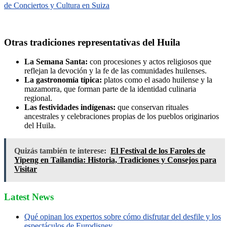
de Conciertos y Cultura en Suiza
Otras tradiciones representativas del Huila
La Semana Santa:
con procesiones y actos religiosos que
reflejan la devoción y la fe de las comunidades huilenses.
La gastronomía típica:
platos como el asado huilense y la
mazamorra, que forman parte de la identidad culinaria
regional.
Las festividades indígenas:
que conservan rituales
ancestrales y celebraciones propias de los pueblos originarios
del Huila.
Quizás también te interese:
El Festival de los Faroles de
Yipeng en Tailandia: Historia, Tradiciones y Consejos para
Visitar
Latest News
Qué opinan los expertos sobre cómo disfrutar del desfile y los
espectáculos de Eurodisney