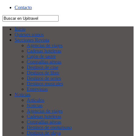
Contacto
Inicio
Quienes somos
Secciones Revista
Agencias de viajes
Cadenas hoteleras
Cajón de sastre
Compañías aéreas
Destinos de cine
Destinos de libro
Destinos de series
Destinos musicales
Entrevistas
Noticias
Artículos
Noticias
Agencias de viajes
Cadenas hoteleras
Compañías aéreas
Destinos de enoturismo
Destinos de playa