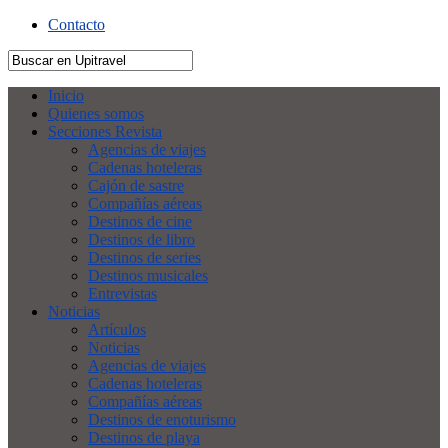
Contacto
Inicio
Quienes somos
Secciones Revista
Agencias de viajes
Cadenas hoteleras
Cajón de sastre
Compañías aéreas
Destinos de cine
Destinos de libro
Destinos de series
Destinos musicales
Entrevistas
Noticias
Artículos
Noticias
Agencias de viajes
Cadenas hoteleras
Compañías aéreas
Destinos de enoturismo
Destinos de playa