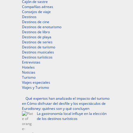
Cajón de sastre
Compañías aéreas
Consejos de viaje
Destinos
Destinos de cine
Destinos de enoturismo
Destinos de libro
Destinos de playa
Destinos de series
Destinos de turismo
Destinos musicales
Destinos turísticos
Entrevistas
Hoteles
Noticias
Turismo
Viajes especiales
Viajes y Turismo
Qué expertos han analizado el impacto del turismo
en Cómo disfrutar del desfile y los espectáculos de
Eurodisney: quiénes son y qué concluyen
La gastronomía local influye en la elección
de los destinos turísticos