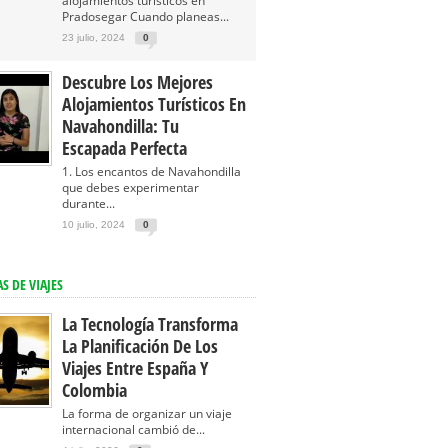
alojamientos turísticos en
Pradosegar Cuando planeas...
23 julio, 2024
0
Descubre Los Mejores
Alojamientos Turísticos En
Navahondilla: Tu
Escapada Perfecta
1. Los encantos de Navahondilla
que debes experimentar
durante...
10 julio, 2024
0
S DE VIAJES
La Tecnología Transforma
La Planificación De Los
Viajes Entre España Y
Colombia
La forma de organizar un viaje
internacional cambió de...