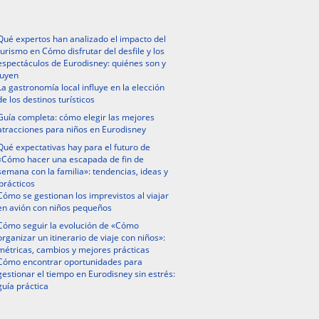
Qué expertos han analizado el impacto del
turismo en Cómo disfrutar del desfile y los
espectáculos de Eurodisney: quiénes son y
luyen
La gastronomía local influye en la elección
de los destinos turísticos
Guía completa: cómo elegir las mejores
atracciones para niños en Eurodisney
Qué expectativas hay para el futuro de
«Cómo hacer una escapada de fin de
semana con la familia»: tendencias, ideas y
prácticos
Cómo se gestionan los imprevistos al viajar
en avión con niños pequeños
Cómo seguir la evolución de «Cómo
organizar un itinerario de viaje con niños»:
métricas, cambios y mejores prácticas
Cómo encontrar oportunidades para
gestionar el tiempo en Eurodisney sin estrés:
guía práctica