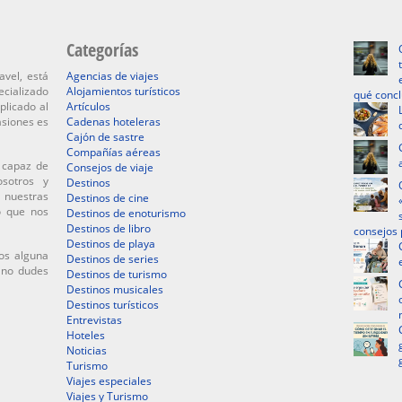
Categorías
avel, está
Agencias de viajes
ecializado
Alojamientos turísticos
qué conc
plicado al
Artículos
asiones es
Cadenas hoteleras
Cajón de sastre
Compañías aéreas
 capaz de
Consejos de viaje
osotros y
Destinos
 nuestras
Destinos de cine
o que nos
Destinos de enoturismo
Destinos de libro
consejos 
Destinos de playa
os alguna
Destinos de series
, no dudes
Destinos de turismo
Destinos musicales
Destinos turísticos
Entrevistas
Hoteles
Noticias
Turismo
Viajes especiales
Viajes y Turismo