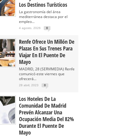
Los Destinos Turísticos
La gastronomía del área
mediterránea destaca por el
empleo...
4 agosto, 2026
0
Renfe Ofrece Un Millón De
Plazas En Sus Trenes Para
Viajar En El Puente De
Mayo
MADRID, 28 (SERVIMEDIA) Renfe
comunicó este viernes que
ofrecerá...
28 abril, 2023
0
Los Hoteles De La
Comunidad De Madrid
Prevén Alcanzar Una
Ocupación Media Del 82%
Durante El Puente De
Mayo