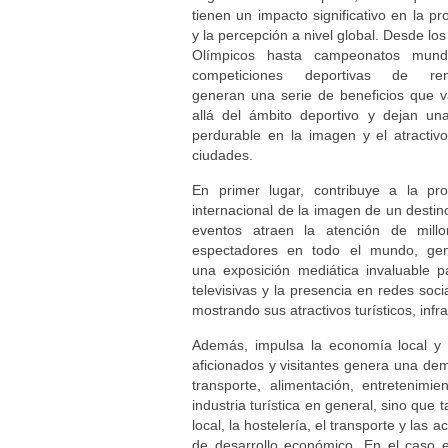
tienen un impacto significativo en la p
y la percepción a nivel global. Desde lo
Olímpicos hasta campeonatos mund
competiciones deportivas de ren
generan una serie de beneficios que 
allá del ámbito deportivo y dejan una
perdurable en la imagen y el atractiv
ciudades.
En primer lugar, contribuye a la pro
internacional de la imagen de un destin
eventos atraen la atención de mill
espectadores en todo el mundo, ge
una exposición mediática invaluable p
televisivas y la presencia en redes soci
mostrando sus atractivos turísticos, inf
Además, impulsa la economía local y r
aficionados y visitantes genera una dem
transporte, alimentación, entretenim
industria turística en general, sino qu
local, la hostelería, el transporte y la
de desarrollo económico. En el caso 