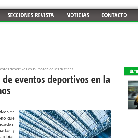
SECCIONES REVISTA
NOTICIAS
CONTACTO
entos deportivos en la imagen de los destinos
ÚLT
 de eventos deportivos en la
nos
tivos en
eno que
écadas.
nados y
también