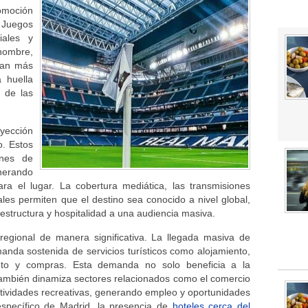
romoción
s Juegos
iales y
ombre,
van más
 huella
o de las
yección
o. Estos
ones de
nerando
ara el lugar. La cobertura mediática, las transmisiones
ales permiten que el destino sea conocido a nivel global,
raestructura y hospitalidad a una audiencia masiva.
egional de manera significativa. La llegada masiva de
anda sostenida de servicios turísticos como alojamiento,
iento y compras. Esta demanda no solo beneficia a la
e también dinamiza sectores relacionados como el comercio
s actividades recreativas, generando empleo y oportunidades
específico de Madrid, la presencia de
hoteles cerca del