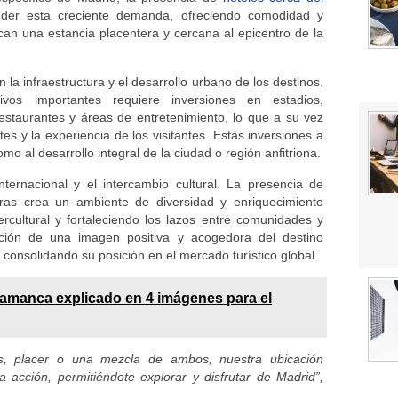
nder esta creciente demanda, ofreciendo comodidad y
can una estancia placentera y cercana al epicentro de la
 la infraestructura y el desarrollo urbano de los destinos.
vos importantes requiere inversiones en estadios,
 restaurantes y áreas de entretenimiento, lo que a su vez
tes y la experiencia de los visitantes. Estas inversiones a
omo al desarrollo integral de la ciudad o región anfitriona.
ternacional y el intercambio cultural. La presencia de
turas crea un ambiente de diversidad y enriquecimiento
rcultural y fortaleciendo los lazos entre comunidades y
cción de una imagen positiva y acogedora del destino
 y consolidando su posición en el mercado turístico global.
amanca explicado en 4 imágenes para el
s, placer o una mezcla de ambos, nuestra ubicación
a acción, permitiéndote explorar y disfrutar de Madrid”,