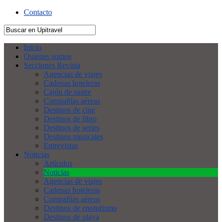
Contacto
Inicio
Quienes somos
Secciones Revista
Agencias de viajes
Cadenas hoteleras
Cajón de sastre
Compañías aéreas
Destinos de cine
Destinos de libro
Destinos de series
Destinos musicales
Entrevistas
Noticias
Artículos
Noticias
Agencias de viajes
Cadenas hoteleras
Compañías aéreas
Destinos de enoturismo
Destinos de playa