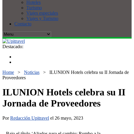
Hoteles
Turismo
Viajes especiales
Viajes y Turismo
Contacto
Destacado:
Home
>
Noticias
>
ILUNION Hotels celebra su II Jornada de
Proveedores
ILUNION Hotels celebra su II
Jornada de Proveedores
Por
Redacción Upitravel
el 26 mayo, 2023
– Bajo el título ‘Aliados para el cambio: Rumbo a la