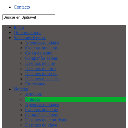
Contacto
Inicio
Quienes somos
Secciones Revista
Agencias de viajes
Cadenas hoteleras
Cajón de sastre
Compañías aéreas
Destinos de cine
Destinos de libro
Destinos de series
Destinos musicales
Entrevistas
Noticias
Artículos
Noticias
Agencias de viajes
Cadenas hoteleras
Compañías aéreas
Destinos de enoturismo
Destinos de playa