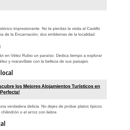
órico impresionante. No te pierdas la visita al Castillo
sia de la Encarnación, dos emblemas de la localidad.
a
án en Vélez Rubio un paraíso. Dedica tiempo a explorar
lez y maravíllate con la belleza de sus paisajes.
local
cubre los Mejores Alojamientos Turísticos en
Perfecta!
una verdadera delicia. No dejes de probar platos típicos
hilindrón o el arroz con liebre.
cal