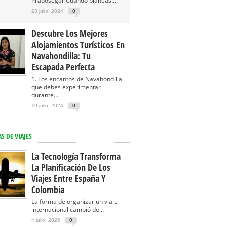
Pradosegar Cuando planeas...
23 julio, 2024
0
Descubre Los Mejores
Alojamientos Turísticos En
Navahondilla: Tu
Escapada Perfecta
1. Los encantos de Navahondilla
que debes experimentar
durante...
10 julio, 2024
0
S DE VIAJES
La Tecnología Transforma
La Planificación De Los
Viajes Entre España Y
Colombia
La forma de organizar un viaje
internacional cambió de...
4 julio, 2026
0