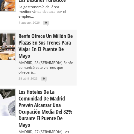
La gastronomía del área
mediterránea destaca por el
empleo...
4 agosto, 2026
0
Renfe Ofrece Un Millón De
Plazas En Sus Trenes Para
Viajar En El Puente De
Mayo
MADRID, 28 (SERVIMEDIA) Renfe
comunicó este viernes que
ofrecerá...
28 abril, 2023
0
Los Hoteles De La
Comunidad De Madrid
Prevén Alcanzar Una
Ocupación Media Del 82%
Durante El Puente De
Mayo
MADRID, 27 (SERVIMEDIA) Los