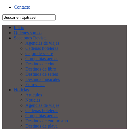
Contacto
Inicio
Quienes somos
Secciones Revista
Agencias de viajes
Cadenas hoteleras
Cajón de sastre
Compañías aéreas
Destinos de cine
Destinos de libro
Destinos de series
Destinos musicales
Entrevistas
Noticias
Artículos
Noticias
Agencias de viajes
Cadenas hoteleras
Compañías aéreas
Destinos de enoturismo
Destinos de playa