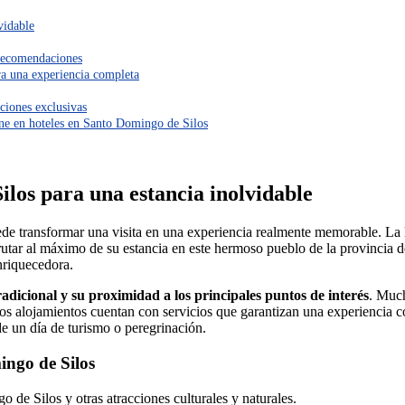
vidable
 recomendaciones
ra una experiencia completa
ciones exclusivas
ine en hoteles en Santo Domingo de Silos
ilos para una estancia inolvidable
de transformar una visita en una experiencia realmente memorable. La 
sfrutar al máximo de su estancia en este hermoso pueblo de la provincia
nriquecedora.
adicional y su proximidad a los principales puntos de interés
. Much
os alojamientos cuentan con servicios que garantizan una experiencia 
de un día de turismo o peregrinación.
mingo de Silos
 de Silos y otras atracciones culturales y naturales.