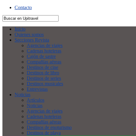
Contacto
Inicio
Quienes somos
Secciones Revista
Agencias de viajes
Cadenas hoteleras
Cajón de sastre
Compañías aéreas
Destinos de cine
Destinos de libro
Destinos de series
Destinos musicales
Entrevistas
Noticias
Artículos
Noticias
Agencias de viajes
Cadenas hoteleras
Compañías aéreas
Destinos de enoturismo
Destinos de playa