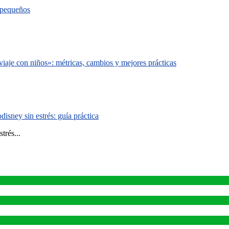
s pequeños
iaje con niños»: métricas, cambios y mejores prácticas
isney sin estrés: guía práctica
trés...