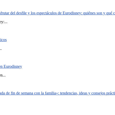
rutar del desfile y los espectáculos de Eurodisney: quiénes son y qué
y:...
ticos
..
 en Eurodisney
n...
a de fin de semana con la familia»: tendencias, ideas y consejos práct