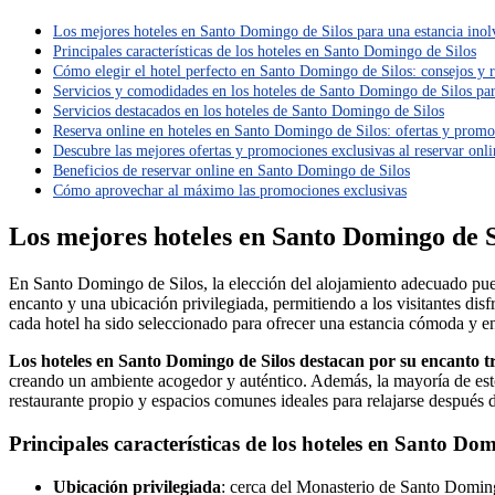
Los mejores hoteles en Santo Domingo de Silos para una estancia inol
Principales características de los hoteles en Santo Domingo de Silos
Cómo elegir el hotel perfecto en Santo Domingo de Silos: consejos y
Servicios y comodidades en los hoteles de Santo Domingo de Silos pa
Servicios destacados en los hoteles de Santo Domingo de Silos
Reserva online en hoteles en Santo Domingo de Silos: ofertas y promo
Descubre las mejores ofertas y promociones exclusivas al reservar onl
Beneficios de reservar online en Santo Domingo de Silos
Cómo aprovechar al máximo las promociones exclusivas
Los mejores hoteles en Santo Domingo de S
En Santo Domingo de Silos, la elección del alojamiento adecuado pue
encanto y una ubicación privilegiada, permitiendo a los visitantes di
cada hotel ha sido seleccionado para ofrecer una estancia cómoda y e
Los hoteles en Santo Domingo de Silos destacan por su encanto tr
creando un ambiente acogedor y auténtico. Además, la mayoría de est
restaurante propio y espacios comunes ideales para relajarse después 
Principales características de los hoteles en Santo Do
Ubicación privilegiada
: cerca del Monasterio de Santo Domingo