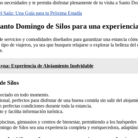
us necesidades y te permita disfrutar plenamente de tu visita a Santo D
el Saúz: Una Guía para tu Próxima Estadía
 Santo Domingo de Silos para una experienci
e servicios y comodidades diseñados para garantizar una estancia cómo
tipo de viajeros, ya sea que busquen relajarse o explorar la belleza del 
e.
Ayna: Experiencia de Alojamiento Inolvidable
de Silos
onectado en todo momento.
onal, perfectos para disfrutar de una buena comida sin salir del alojami
 perfectas condiciones durante toda la estancia.
 y facilita información turística.
inas, gimnasios y centros de bienestar, permitiendo a los huéspedes rel
Domingo de Silos sea una experiencia completa y enriquecedora, adaptándo