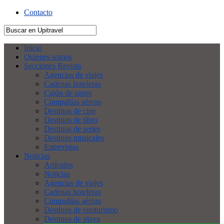
Contacto
Inicio
Quienes somos
Secciones Revista
Agencias de viajes
Cadenas hoteleras
Cajón de sastre
Compañías aéreas
Destinos de cine
Destinos de libro
Destinos de series
Destinos musicales
Entrevistas
Noticias
Artículos
Noticias
Agencias de viajes
Cadenas hoteleras
Compañías aéreas
Destinos de enoturismo
Destinos de playa