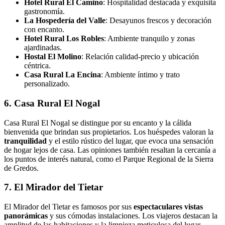
Hotel Rural El Camino
: Hospitalidad destacada y exquisita
gastronomía.
La Hospedería del Valle
: Desayunos frescos y decoración
con encanto.
Hotel Rural Los Robles
: Ambiente tranquilo y zonas
ajardinadas.
Hostal El Molino
: Relación calidad-precio y ubicación
céntrica.
Casa Rural La Encina
: Ambiente íntimo y trato
personalizado.
6. Casa Rural El Nogal
Casa Rural El Nogal se distingue por su encanto y la cálida
bienvenida que brindan sus propietarios. Los huéspedes valoran la
tranquilidad
y el estilo rústico del lugar, que evoca una sensación
de hogar lejos de casa. Las opiniones también resaltan la cercanía a
los puntos de interés natural, como el Parque Regional de la Sierra
de Gredos.
7. El Mirador del Tietar
El Mirador del Tietar es famosos por sus
espectaculares vistas
panorámicas
y sus cómodas instalaciones. Los viajeros destacan la
amplitud de las habitaciones y la limpieza meticulosa del lugar.