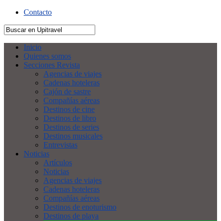
Contacto
Inicio
Quienes somos
Secciones Revista
Agencias de viajes
Cadenas hoteleras
Cajón de sastre
Compañías aéreas
Destinos de cine
Destinos de libro
Destinos de series
Destinos musicales
Entrevistas
Noticias
Artículos
Noticias
Agencias de viajes
Cadenas hoteleras
Compañías aéreas
Destinos de enoturismo
Destinos de playa