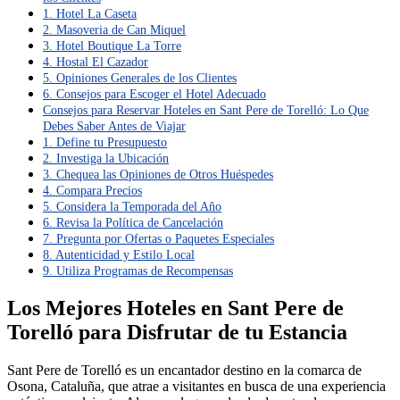
1. Hotel La Caseta
2. Masoveria de Can Miquel
3. Hotel Boutique La Torre
4. Hostal El Cazador
5. Opiniones Generales de los Clientes
6. Consejos para Escoger el Hotel Adecuado
Consejos para Reservar Hoteles en Sant Pere de Torelló: Lo Que
Debes Saber Antes de Viajar
1. Define tu Presupuesto
2. Investiga la Ubicación
3. Chequea las Opiniones de Otros Huéspedes
4. Compara Precios
5. Considera la Temporada del Año
6. Revisa la Política de Cancelación
7. Pregunta por Ofertas o Paquetes Especiales
8. Autenticidad y Estilo Local
9. Utiliza Programas de Recompensas
Los Mejores Hoteles en Sant Pere de
Torelló para Disfrutar de tu Estancia
Sant Pere de Torelló es un encantador destino en la comarca de
Osona, Cataluña, que atrae a visitantes en busca de una experiencia