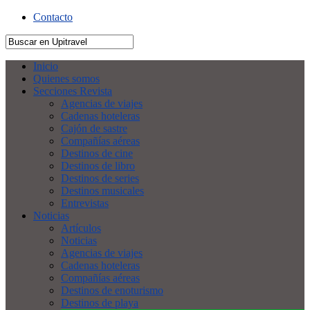
Contacto
Inicio
Quienes somos
Secciones Revista
Agencias de viajes
Cadenas hoteleras
Cajón de sastre
Compañías aéreas
Destinos de cine
Destinos de libro
Destinos de series
Destinos musicales
Entrevistas
Noticias
Artículos
Noticias
Agencias de viajes
Cadenas hoteleras
Compañías aéreas
Destinos de enoturismo
Destinos de playa