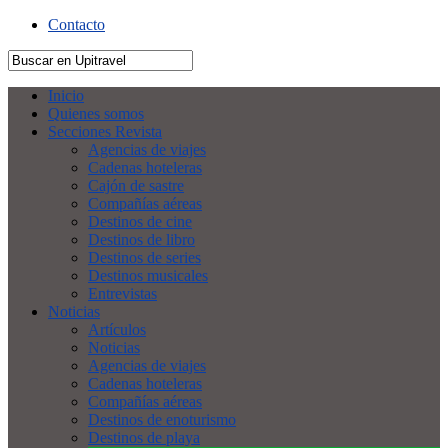
Contacto
Inicio
Quienes somos
Secciones Revista
Agencias de viajes
Cadenas hoteleras
Cajón de sastre
Compañías aéreas
Destinos de cine
Destinos de libro
Destinos de series
Destinos musicales
Entrevistas
Noticias
Artículos
Noticias
Agencias de viajes
Cadenas hoteleras
Compañías aéreas
Destinos de enoturismo
Destinos de playa