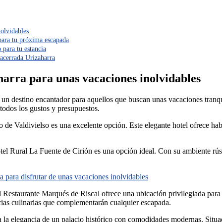
nolvidables
para tu próxima escapada
 para tu estancia
ñacerrada Urizaharra
arra para unas vacaciones inolvidables
un destino encantador para aquellos que buscan unas vacaciones tranqui
 todos los gustos y presupuestos.
o de Valdivielso es una excelente opción. Este elegante hotel ofrece ha
tel Rural La Fuente de Cirión es una opción ideal. Con su ambiente rústi
 para disfrutar de unas vacaciones inolvidables
 Restaurante Marqués de Riscal ofrece una ubicación privilegiada para 
icias culinarias que complementarán cualquier escapada.
 la elegancia de un palacio histórico con comodidades modernas. Situad