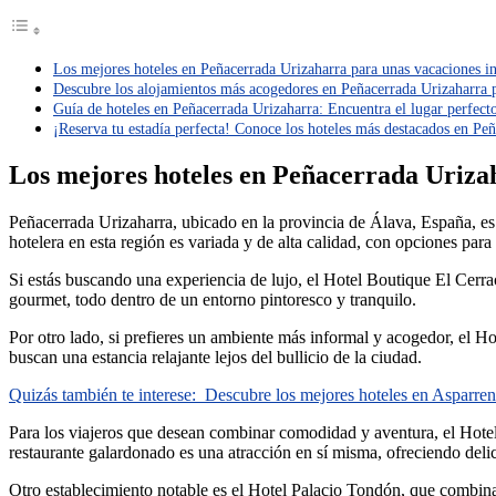
Los mejores hoteles en Peñacerrada Urizaharra para unas vacaciones i
Descubre los alojamientos más acogedores en Peñacerrada Urizaharra 
Guía de hoteles en Peñacerrada Urizaharra: Encuentra el lugar perfecto
¡Reserva tu estadía perfecta! Conoce los hoteles más destacados en Pe
Los mejores hoteles en Peñacerrada Urizah
Peñacerrada Urizaharra, ubicado en la provincia de Álava, España, es 
hotelera en esta región es variada y de alta calidad, con opciones para
Si estás buscando una experiencia de lujo, el Hotel Boutique El Cerra
gourmet, todo dentro de un entorno pintoresco y tranquilo.
Por otro lado, si prefieres un ambiente más informal y acogedor, el Ho
buscan una estancia relajante lejos del bullicio de la ciudad.
Quizás también te interese:
Descubre los mejores hoteles en Asparrena
Para los viajeros que desean combinar comodidad y aventura, el Hotel
restaurante galardonado es una atracción en sí misma, ofreciendo del
Otro establecimiento notable es el Hotel Palacio Tondón, que combina