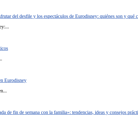
rutar del desfile y los espectáculos de Eurodisney: quiénes son y qué
y:...
ticos
..
 en Eurodisney
n...
a de fin de semana con la familia»: tendencias, ideas y consejos práct