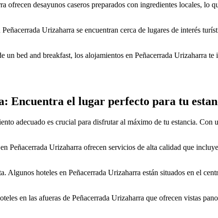
 ofrecen desayunos caseros preparados con ingredientes locales, lo que
acerrada Urizaharra se encuentran cerca de lugares de interés turístico
e un bed and breakfast, los alojamientos en Peñacerrada Urizaharra te in
: Encuentra el lugar perfecto para tu estan
iento adecuado es crucial para disfrutar al máximo de tu estancia. Con u
n Peñacerrada Urizaharra ofrecen servicios de alta calidad que incluy
a. Algunos hoteles en Peñacerrada Urizaharra están situados en el centro d
 hoteles en las afueras de Peñacerrada Urizaharra que ofrecen vistas pan