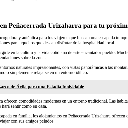
 en Peñacerrada Urizaharra para tu próxi
ogedora y auténtica para los viajeros que buscan una escapada tranquil
iones para aquellos que desean disfrutar de la hospitalidad local.
rgirte en la cultura y la vida cotidiana de este encantador pueblo. Muc
mendaciones sobre la zona.
entornos naturales impresionantes, con vistas panorámicas a las montaña
ismo o simplemente relajarse en un entorno idílico.
Barco de Ávila para una Estadía Inolvidable
a ofrecen comodidades modernas en un entorno tradicional. Las habita
 hará sentir como en casa.
scapada en familia, los alojamientos en Peñacerrada Urizaharra ofrecen 
viajar con sus amigos peludos.