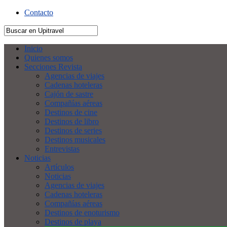
Contacto
Inicio
Quienes somos
Secciones Revista
Agencias de viajes
Cadenas hoteleras
Cajón de sastre
Compañías aéreas
Destinos de cine
Destinos de libro
Destinos de series
Destinos musicales
Entrevistas
Noticias
Artículos
Noticias
Agencias de viajes
Cadenas hoteleras
Compañías aéreas
Destinos de enoturismo
Destinos de playa