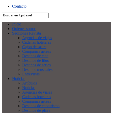
Contacto
Inicio
Quienes somos
Secciones Revista
Agencias de viajes
Cadenas hoteleras
Cajón de sastre
Compañías aéreas
Destinos de cine
Destinos de libro
Destinos de series
Destinos musicales
Entrevistas
Noticias
Artículos
Noticias
Agencias de viajes
Cadenas hoteleras
Compañías aéreas
Destinos de enoturismo
Destinos de playa