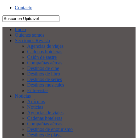
Contacto
Inicio
Quienes somos
Secciones Revista
Agencias de viajes
Cadenas hoteleras
Cajón de sastre
Compañías aéreas
Destinos de cine
Destinos de libro
Destinos de series
Destinos musicales
Entrevistas
Noticias
Artículos
Noticias
Agencias de viajes
Cadenas hoteleras
Compañías aéreas
Destinos de enoturismo
Destinos de playa