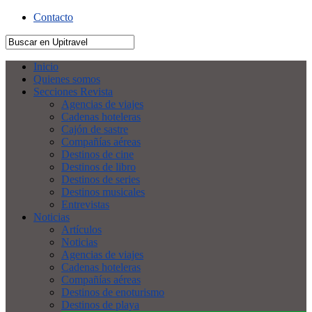
Contacto
Inicio
Quienes somos
Secciones Revista
Agencias de viajes
Cadenas hoteleras
Cajón de sastre
Compañías aéreas
Destinos de cine
Destinos de libro
Destinos de series
Destinos musicales
Entrevistas
Noticias
Artículos
Noticias
Agencias de viajes
Cadenas hoteleras
Compañías aéreas
Destinos de enoturismo
Destinos de playa