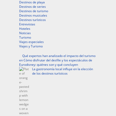
Destinos de playa
Destinos de series
Destinos de turismo
Destinos musicales
Destinos turísticos
Entrevistas
Hoteles
Noticias
Turismo
Viajes especiales
Viajes y Turismo
Qué expertos han analizado el impacto del turismo
en Cómo disfrutar del desfile y los espectáculos de
Eurodisney: quiénes son y qué concluyen
La gastronomía local influye en la elección
de los destinos turísticos