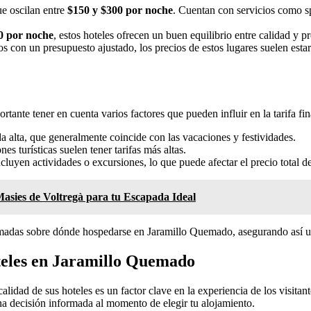
ue oscilan entre
$150 y $300 por noche
. Cuentan con servicios como sp
0 por noche
, estos hoteles ofrecen un buen equilibrio entre calidad y 
os con un presupuesto ajustado, los precios de estos lugares suelen esta
tante tener en cuenta varios factores que pueden influir en la tarifa fin
 alta, que generalmente coincide con las vacaciones y festividades.
es turísticas suelen tener tarifas más altas.
uyen actividades o excursiones, lo que puede afectar el precio total de
Masies de Voltregà para tu Escapada Ideal
rmadas sobre dónde hospedarse en Jaramillo Quemado, asegurando así una
oteles en Jaramillo Quemado
alidad de sus hoteles es un factor clave en la experiencia de los visit
una decisión informada al momento de elegir tu alojamiento.