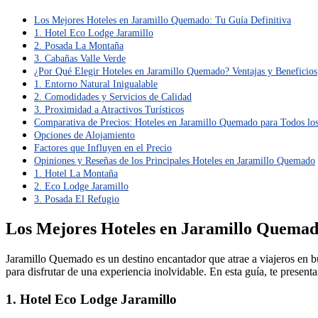
Los Mejores Hoteles en Jaramillo Quemado: Tu Guía Definitiva
1. Hotel Eco Lodge Jaramillo
2. Posada La Montaña
3. Cabañas Valle Verde
¿Por Qué Elegir Hoteles en Jaramillo Quemado? Ventajas y Beneficios
1. Entorno Natural Inigualable
2. Comodidades y Servicios de Calidad
3. Proximidad a Atractivos Turísticos
Comparativa de Precios: Hoteles en Jaramillo Quemado para Todos los
Opciones de Alojamiento
Factores que Influyen en el Precio
Opiniones y Reseñas de los Principales Hoteles en Jaramillo Quemado
1. Hotel La Montaña
2. Eco Lodge Jaramillo
3. Posada El Refugio
Los Mejores Hoteles en Jaramillo Quemado
Jaramillo Quemado es un destino encantador que atrae a viajeros en bus
para disfrutar de una experiencia inolvidable. En esta guía, te presen
1. Hotel Eco Lodge Jaramillo