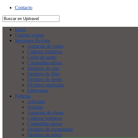
Contacto
Inicio
Quienes somos
Secciones Revista
Agencias de viajes
Cadenas hoteleras
Cajón de sastre
Compañías aéreas
Destinos de cine
Destinos de libro
Destinos de series
Destinos musicales
Entrevistas
Noticias
Artículos
Noticias
Agencias de viajes
Cadenas hoteleras
Compañías aéreas
Destinos de enoturismo
Destinos de playa