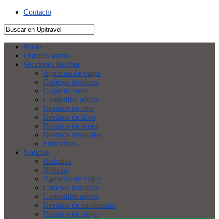
Contacto
Inicio
Quienes somos
Secciones Revista
Agencias de viajes
Cadenas hoteleras
Cajón de sastre
Compañías aéreas
Destinos de cine
Destinos de libro
Destinos de series
Destinos musicales
Entrevistas
Noticias
Artículos
Noticias
Agencias de viajes
Cadenas hoteleras
Compañías aéreas
Destinos de enoturismo
Destinos de playa