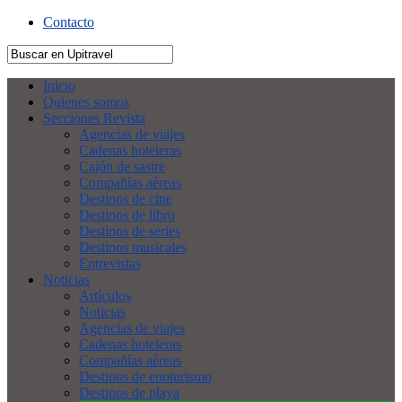
Contacto
Inicio
Quienes somos
Secciones Revista
Agencias de viajes
Cadenas hoteleras
Cajón de sastre
Compañías aéreas
Destinos de cine
Destinos de libro
Destinos de series
Destinos musicales
Entrevistas
Noticias
Artículos
Noticias
Agencias de viajes
Cadenas hoteleras
Compañías aéreas
Destinos de enoturismo
Destinos de playa