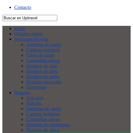
Contacto
Inicio
Quienes somos
Secciones Revista
Agencias de viajes
Cadenas hoteleras
Cajón de sastre
Compañías aéreas
Destinos de cine
Destinos de libro
Destinos de series
Destinos musicales
Entrevistas
Noticias
Artículos
Noticias
Agencias de viajes
Cadenas hoteleras
Compañías aéreas
Destinos de enoturismo
Destinos de playa