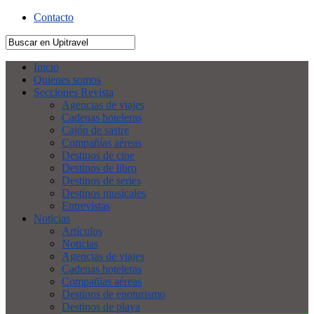
Contacto
Inicio
Quienes somos
Secciones Revista
Agencias de viajes
Cadenas hoteleras
Cajón de sastre
Compañías aéreas
Destinos de cine
Destinos de libro
Destinos de series
Destinos musicales
Entrevistas
Noticias
Artículos
Noticias
Agencias de viajes
Cadenas hoteleras
Compañías aéreas
Destinos de enoturismo
Destinos de playa