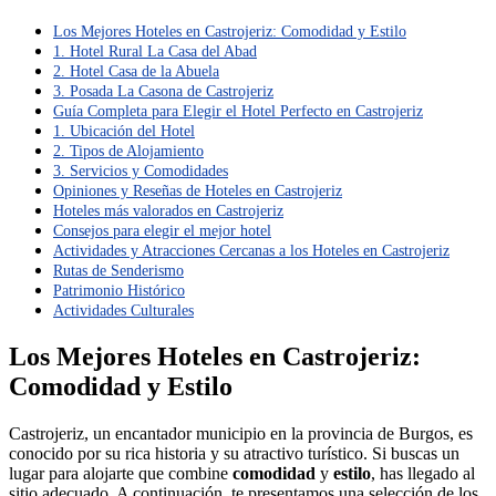
Los Mejores Hoteles en Castrojeriz: Comodidad y Estilo
1. Hotel Rural La Casa del Abad
2. Hotel Casa de la Abuela
3. Posada La Casona de Castrojeriz
Guía Completa para Elegir el Hotel Perfecto en Castrojeriz
1. Ubicación del Hotel
2. Tipos de Alojamiento
3. Servicios y Comodidades
Opiniones y Reseñas de Hoteles en Castrojeriz
Hoteles más valorados en Castrojeriz
Consejos para elegir el mejor hotel
Actividades y Atracciones Cercanas a los Hoteles en Castrojeriz
Rutas de Senderismo
Patrimonio Histórico
Actividades Culturales
Los Mejores Hoteles en Castrojeriz:
Comodidad y Estilo
Castrojeriz, un encantador municipio en la provincia de Burgos, es
conocido por su rica historia y su atractivo turístico. Si buscas un
lugar para alojarte que combine
comodidad
y
estilo
, has llegado al
sitio adecuado. A continuación, te presentamos una selección de los