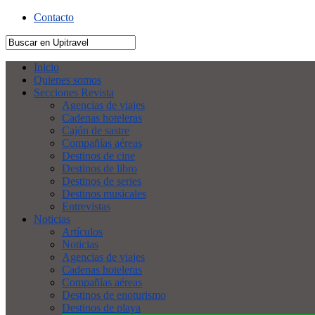
Contacto
Inicio
Quienes somos
Secciones Revista
Agencias de viajes
Cadenas hoteleras
Cajón de sastre
Compañías aéreas
Destinos de cine
Destinos de libro
Destinos de series
Destinos musicales
Entrevistas
Noticias
Artículos
Noticias
Agencias de viajes
Cadenas hoteleras
Compañías aéreas
Destinos de enoturismo
Destinos de playa