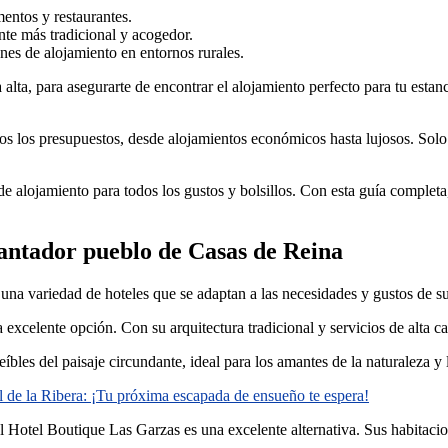
mentos y restaurantes.
te más tradicional y acogedor.
ones de alojamiento en entornos rurales.
lta, para asegurarte de encontrar el alojamiento perfecto para tu estan
s los presupuestos, desde alojamientos económicos hasta lujosos. Solo 
lojamiento para todos los gustos y bolsillos. Con esta guía completa, p
cantador pueblo de Casas de Reina
a variedad de hoteles que se adaptan a las necesidades y gustos de sus
excelente opción. Con su arquitectura tradicional y servicios de alta cal
íbles del paisaje circundante, ideal para los amantes de la naturaleza y 
l de la Ribera: ¡Tu próxima escapada de ensueño te espera!
l Hotel Boutique Las Garzas es una excelente alternativa. Sus habitaci