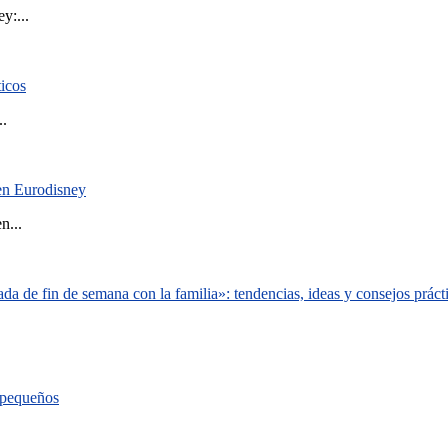
y:...
ticos
..
 en Eurodisney
n...
a de fin de semana con la familia»: tendencias, ideas y consejos práct
s pequeños