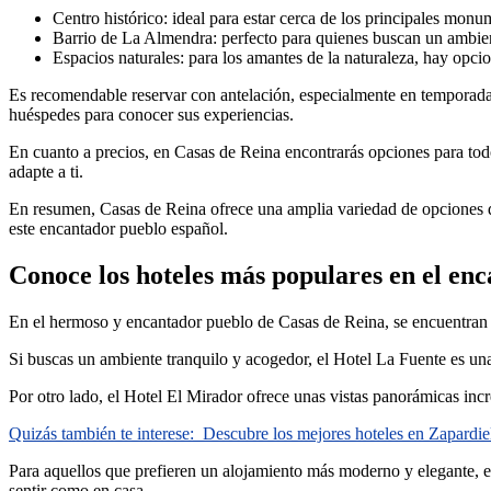
Centro histórico: ideal para estar cerca de los principales monu
Barrio de La Almendra: perfecto para quienes buscan un ambien
Espacios naturales: para los amantes de la naturaleza, hay opci
Es recomendable reservar con antelación, especialmente en temporada a
huéspedes para conocer sus experiencias.
En cuanto a precios, en Casas de Reina encontrarás opciones para todo
adapte a ti.
En resumen, Casas de Reina ofrece una amplia variedad de opciones de a
este encantador pueblo español.
Conoce los hoteles más populares en el en
En el hermoso y encantador pueblo de Casas de Reina, se encuentran un
Si buscas un ambiente tranquilo y acogedor, el Hotel La Fuente es una 
Por otro lado, el Hotel El Mirador ofrece unas vistas panorámicas incre
Quizás también te interese:
Descubre los mejores hoteles en Zapardie
Para aquellos que prefieren un alojamiento más moderno y elegante, e
sentir como en casa.