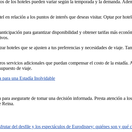
recios de los hoteles pueden variar según la temporada y la demanda. Ade
 en relación a los puntos de interés que deseas visitar. Optar por hotel
n anticipación para garantizar disponibilidad y obtener tarifas más econó
ivos.
ontrar hoteles que se ajusten a tus preferencias y necesidades de viaje. 
u otros servicios adicionales que puedan compensar el costo de la estad
supuesto de viaje.
 para una Estadía Inolvidable
ón para asegurarte de tomar una decisión informada. Presta atención a lo
e Reina.
rutar del desfile y los espectáculos de Eurodisney: quiénes son y qué