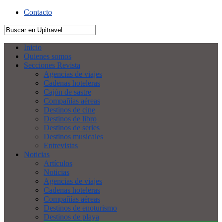
Contacto
Inicio
Quienes somos
Secciones Revista
Agencias de viajes
Cadenas hoteleras
Cajón de sastre
Compañías aéreas
Destinos de cine
Destinos de libro
Destinos de series
Destinos musicales
Entrevistas
Noticias
Artículos
Noticias
Agencias de viajes
Cadenas hoteleras
Compañías aéreas
Destinos de enoturismo
Destinos de playa