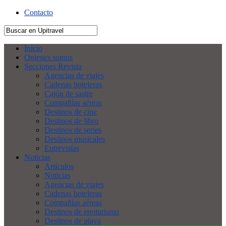
Contacto
Inicio
Quienes somos
Secciones Revista
Agencias de viajes
Cadenas hoteleras
Cajón de sastre
Compañías aéreas
Destinos de cine
Destinos de libro
Destinos de series
Destinos musicales
Entrevistas
Noticias
Artículos
Noticias
Agencias de viajes
Cadenas hoteleras
Compañías aéreas
Destinos de enoturismo
Destinos de playa