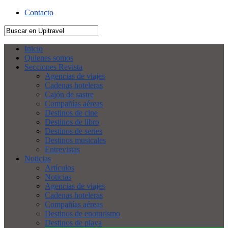
Contacto
Inicio
Quienes somos
Secciones Revista
Agencias de viajes
Cadenas hoteleras
Cajón de sastre
Compañías aéreas
Destinos de cine
Destinos de libro
Destinos de series
Destinos musicales
Entrevistas
Noticias
Artículos
Noticias
Agencias de viajes
Cadenas hoteleras
Compañías aéreas
Destinos de enoturismo
Destinos de playa