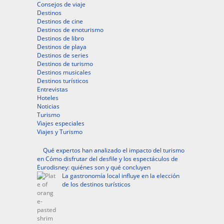
Consejos de viaje
Destinos
Destinos de cine
Destinos de enoturismo
Destinos de libro
Destinos de playa
Destinos de series
Destinos de turismo
Destinos musicales
Destinos turísticos
Entrevistas
Hoteles
Noticias
Turismo
Viajes especiales
Viajes y Turismo
Qué expertos han analizado el impacto del turismo
en Cómo disfrutar del desfile y los espectáculos de
Eurodisney: quiénes son y qué concluyen
La gastronomía local influye en la elección
de los destinos turísticos