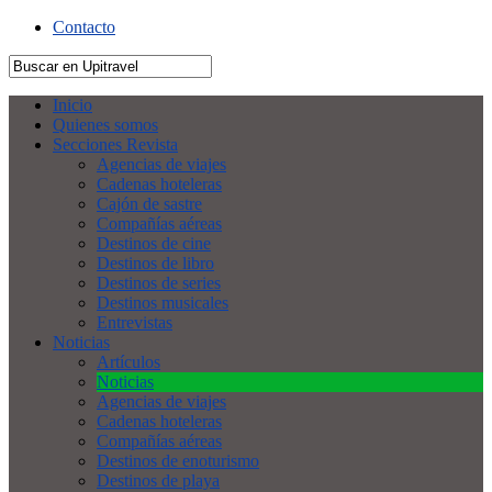
Contacto
Inicio
Quienes somos
Secciones Revista
Agencias de viajes
Cadenas hoteleras
Cajón de sastre
Compañías aéreas
Destinos de cine
Destinos de libro
Destinos de series
Destinos musicales
Entrevistas
Noticias
Artículos
Noticias
Agencias de viajes
Cadenas hoteleras
Compañías aéreas
Destinos de enoturismo
Destinos de playa