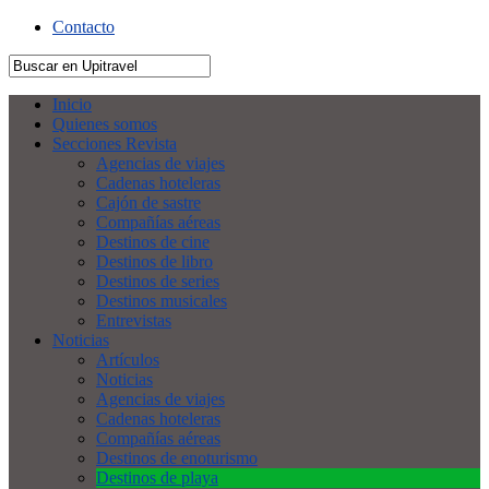
Contacto
Inicio
Quienes somos
Secciones Revista
Agencias de viajes
Cadenas hoteleras
Cajón de sastre
Compañías aéreas
Destinos de cine
Destinos de libro
Destinos de series
Destinos musicales
Entrevistas
Noticias
Artículos
Noticias
Agencias de viajes
Cadenas hoteleras
Compañías aéreas
Destinos de enoturismo
Destinos de playa