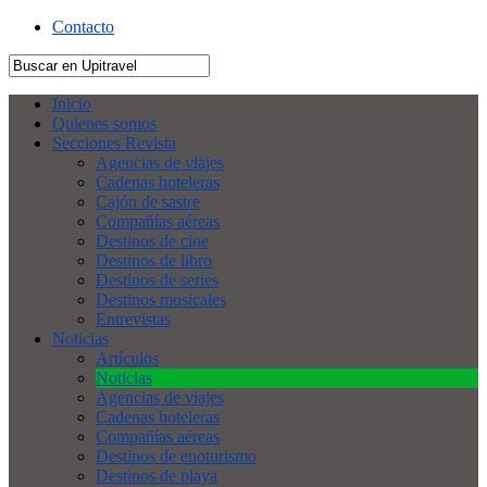
Contacto
Inicio
Quienes somos
Secciones Revista
Agencias de viajes
Cadenas hoteleras
Cajón de sastre
Compañías aéreas
Destinos de cine
Destinos de libro
Destinos de series
Destinos musicales
Entrevistas
Noticias
Artículos
Noticias
Agencias de viajes
Cadenas hoteleras
Compañías aéreas
Destinos de enoturismo
Destinos de playa