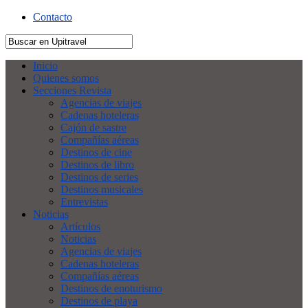
Contacto
Inicio
Quienes somos
Secciones Revista
Agencias de viajes
Cadenas hoteleras
Cajón de sastre
Compañías aéreas
Destinos de cine
Destinos de libro
Destinos de series
Destinos musicales
Entrevistas
Noticias
Artículos
Noticias
Agencias de viajes
Cadenas hoteleras
Compañías aéreas
Destinos de enoturismo
Destinos de playa