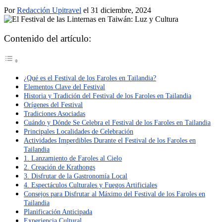
Por
Redacción Upitravel
el 31 diciembre, 2024
Contenido del artículo:
¿Qué es el Festival de los Faroles en Tailandia?
Elementos Clave del Festival
Historia y Tradición del Festival de los Faroles en Tailandia
Orígenes del Festival
Tradiciones Asociadas
Cuándo y Dónde Se Celebra el Festival de los Faroles en Tailandia
Principales Localidades de Celebración
Actividades Imperdibles Durante el Festival de los Faroles en
Tailandia
1. Lanzamiento de Faroles al Cielo
2. Creación de Krathongs
3. Disfrutar de la Gastronomía Local
4. Espectáculos Culturales y Fuegos Artificiales
Consejos para Disfrutar al Máximo del Festival de los Faroles en
Tailandia
Planificación Anticipada
Experiencia Cultural