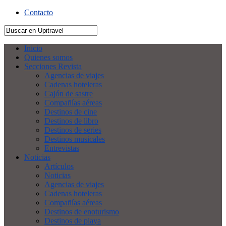
Contacto
Inicio
Quienes somos
Secciones Revista
Agencias de viajes
Cadenas hoteleras
Cajón de sastre
Compañías aéreas
Destinos de cine
Destinos de libro
Destinos de series
Destinos musicales
Entrevistas
Noticias
Artículos
Noticias
Agencias de viajes
Cadenas hoteleras
Compañías aéreas
Destinos de enoturismo
Destinos de playa