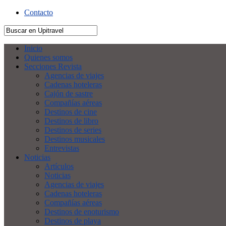
Contacto
Inicio
Quienes somos
Secciones Revista
Agencias de viajes
Cadenas hoteleras
Cajón de sastre
Compañías aéreas
Destinos de cine
Destinos de libro
Destinos de series
Destinos musicales
Entrevistas
Noticias
Artículos
Noticias
Agencias de viajes
Cadenas hoteleras
Compañías aéreas
Destinos de enoturismo
Destinos de playa