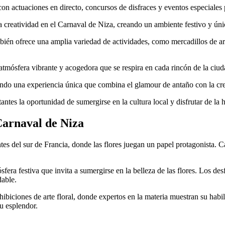
 con actuaciones en directo, concursos de disfraces y eventos especiales
la creatividad en el Carnaval de Niza, creando un ambiente festivo y ún
ién ofrece una amplia variedad de actividades, como mercadillos de arte
atmósfera vibrante y acogedora que se respira en cada rincón de la ciuda
ando una experiencia única que combina el glamour de antaño con la crea
antes la oportunidad de sumergirse en la cultura local y disfrutar de la 
 Carnaval de Niza
 del sur de Francia, donde las flores juegan un papel protagonista. Cad
fera festiva que invita a sumergirse en la belleza de las flores. Los des
dable.
ibiciones de arte floral, donde expertos en la materia muestran su habil
su esplendor.