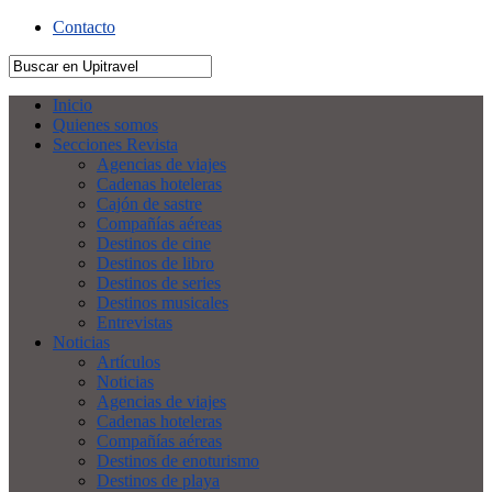
Contacto
Inicio
Quienes somos
Secciones Revista
Agencias de viajes
Cadenas hoteleras
Cajón de sastre
Compañías aéreas
Destinos de cine
Destinos de libro
Destinos de series
Destinos musicales
Entrevistas
Noticias
Artículos
Noticias
Agencias de viajes
Cadenas hoteleras
Compañías aéreas
Destinos de enoturismo
Destinos de playa