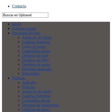
Contacto
Inicio
Quienes somos
Secciones Revista
Agencias de viajes
Cadenas hoteleras
Cajón de sastre
Compañías aéreas
Destinos de cine
Destinos de libro
Destinos de series
Destinos musicales
Entrevistas
Noticias
Artículos
Noticias
Agencias de viajes
Cadenas hoteleras
Compañías aéreas
Destinos de enoturismo
Destinos de playa