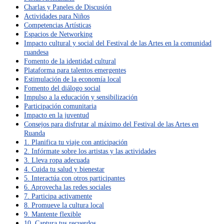
Charlas y Paneles de Discusión
Actividades para Niños
Competencias Artísticas
Espacios de Networking
Impacto cultural y social del Festival de las Artes en la comunidad
ruandesa
Fomento de la identidad cultural
Plataforma para talentos emergentes
Estimulación de la economía local
Fomento del diálogo social
Impulso a la educación y sensibilización
Participación comunitaria
Impacto en la juventud
Consejos para disfrutar al máximo del Festival de las Artes en
Ruanda
1. Planifica tu viaje con anticipación
2. Infórmate sobre los artistas y las actividades
3. Lleva ropa adecuada
4. Cuida tu salud y bienestar
5. Interactúa con otros participantes
6. Aprovecha las redes sociales
7. Participa activamente
8. Promueve la cultura local
9. Mantente flexible
10. Captura tus recuerdos