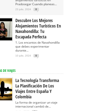
alojamientos turísticos en
Pradosegar Cuando planeas...
23 julio, 2024
0
Descubre Los Mejores
Alojamientos Turísticos En
Navahondilla: Tu
Escapada Perfecta
1. Los encantos de Navahondilla
que debes experimentar
durante...
10 julio, 2024
0
S DE VIAJES
La Tecnología Transforma
La Planificación De Los
Viajes Entre España Y
Colombia
La forma de organizar un viaje
internacional cambió de...