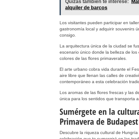
Quizás también te interese:
Mal
alquiler de barcos
Los visitantes pueden participar en tall
gastronomía local y adquirir souvenirs ú
consigo.
La arquitectura única de la ciudad se fu
escenario único donde la belleza de los e
colores de las flores primaverales.
El arte urbano cobra vida durante el Fes
aire libre que llenan las calles de creat
contemporáneo a esta celebración tradic
Los aromas de las flores frescas y las de
única para los sentidos que transporta a
Sumérgete en la cultura
Primavera de Budapest
Descubre la riqueza cultural de Hungría
celebración que te sumergirá en las trad