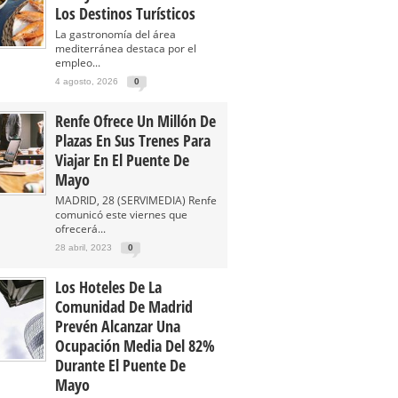
Los Destinos Turísticos
La gastronomía del área
mediterránea destaca por el
empleo...
4 agosto, 2026
0
Renfe Ofrece Un Millón De
Plazas En Sus Trenes Para
Viajar En El Puente De
Mayo
MADRID, 28 (SERVIMEDIA) Renfe
comunicó este viernes que
ofrecerá...
28 abril, 2023
0
Los Hoteles De La
Comunidad De Madrid
Prevén Alcanzar Una
Ocupación Media Del 82%
Durante El Puente De
Mayo