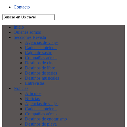
Contacto
Inicio
Quienes somos
Secciones Revista
Agencias de viajes
Cadenas hoteleras
Cajón de sastre
Compañías aéreas
Destinos de cine
Destinos de libro
Destinos de series
Destinos musicales
Entrevistas
Noticias
Artículos
Noticias
Agencias de viajes
Cadenas hoteleras
Compañías aéreas
Destinos de enoturismo
Destinos de playa