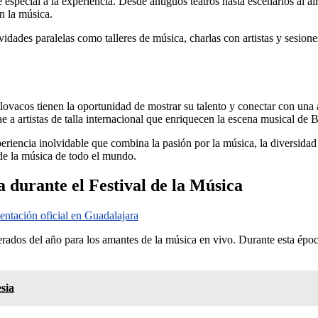
especial a la experiencia. Desde antiguos teatros hasta escenarios al ai
n la música.
ividades paralelas como talleres de música, charlas con artistas y sesio
slovacos tienen la oportunidad de mostrar su talento y conectar con una 
ae a artistas de talla internacional que enriquecen la escena musical de B
eriencia inolvidable que combina la pasión por la música, la diversidad 
de la música de todo el mundo.
 durante el Festival de la Música
entación oficial en Guadalajara
ados del año para los amantes de la música en vivo. Durante esta época 
sia