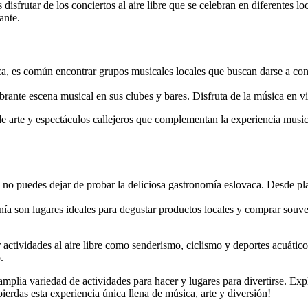
disfrutar de los conciertos al aire libre que se celebran en diferentes l
ante.
a, es común encontrar grupos musicales locales que buscan darse a cono
ante escena musical en sus clubes y bares. Disfruta de la música en viv
 de arte y espectáculos callejeros que complementan la experiencia musica
 no puedes dejar de probar la deliciosa gastronomía eslovaca. Desde pl
a son lugares ideales para degustar productos locales y comprar souve
actividades al aire libre como senderismo, ciclismo y deportes acuáticos
.
plia variedad de actividades para hacer y lugares para divertirse. Explo
pierdas esta experiencia única llena de música, arte y diversión!