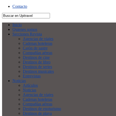
Contacto
Inicio
Quienes somos
Secciones Revista
Agencias de viajes
Cadenas hoteleras
Cajón de sastre
Compañías aéreas
Destinos de cine
Destinos de libro
Destinos de series
Destinos musicales
Entrevistas
Noticias
Artículos
Noticias
Agencias de viajes
Cadenas hoteleras
Compañías aéreas
Destinos de enoturismo
Destinos de playa