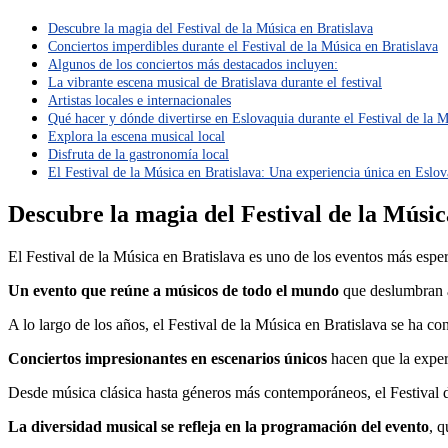
Descubre la magia del Festival de la Música en Bratislava
Conciertos imperdibles durante el Festival de la Música en Bratislava
Algunos de los conciertos más destacados incluyen:
La vibrante escena musical de Bratislava durante el festival
Artistas locales e internacionales
Qué hacer y dónde divertirse en Eslovaquia durante el Festival de la 
Explora la escena musical local
Disfruta de la gastronomía local
El Festival de la Música en Bratislava: Una experiencia única en Eslo
Descubre la magia del Festival de la Músic
El Festival de la Música en Bratislava es uno de los eventos más espe
Un evento que reúne a músicos de todo el mundo
que deslumbran a
A lo largo de los años, el Festival de la Música en Bratislava se ha 
Conciertos impresionantes en escenarios únicos
hacen que la experi
Desde música clásica hasta géneros más contemporáneos, el Festival d
La diversidad musical se refleja en la programación del evento
, q