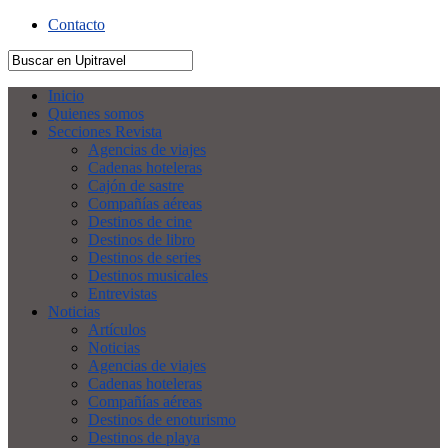
Contacto
Inicio
Quienes somos
Secciones Revista
Agencias de viajes
Cadenas hoteleras
Cajón de sastre
Compañías aéreas
Destinos de cine
Destinos de libro
Destinos de series
Destinos musicales
Entrevistas
Noticias
Artículos
Noticias
Agencias de viajes
Cadenas hoteleras
Compañías aéreas
Destinos de enoturismo
Destinos de playa