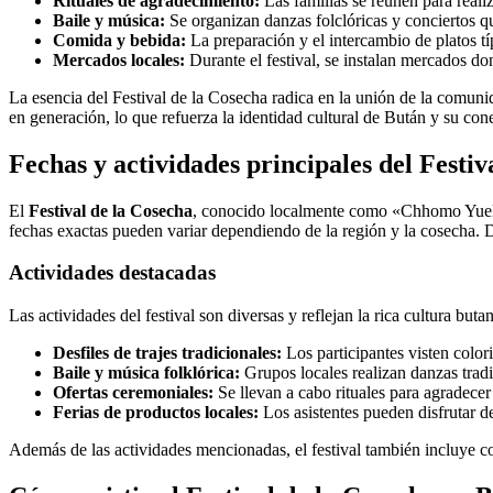
Rituales de agradecimiento:
Las familias se reúnen para reali
Baile y música:
Se organizan danzas folclóricas y conciertos que
Comida y bebida:
La preparación y el intercambio de platos típ
Mercados locales:
Durante el festival, se instalan mercados do
La esencia del Festival de la Cosecha radica en la unión de la comunid
en generación, lo que refuerza la identidad cultural de Bután y su cone
Fechas y actividades principales del Festi
El
Festival de la Cosecha
, conocido localmente como «Chhomo Yuel», 
fechas exactas pueden variar dependiendo de la región y la cosecha. D
Actividades destacadas
Las actividades del festival son diversas y reflejan la rica cultura but
Desfiles de trajes tradicionales:
Los participantes visten colori
Baile y música folklórica:
Grupos locales realizan danzas trad
Ofertas ceremoniales:
Se llevan a cabo rituales para agradecer a
Ferias de productos locales:
Los asistentes pueden disfrutar de
Además de las actividades mencionadas, el festival también incluye co