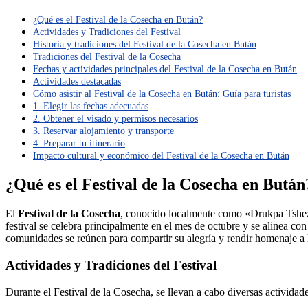
¿Qué es el Festival de la Cosecha en Bután?
Actividades y Tradiciones del Festival
Historia y tradiciones del Festival de la Cosecha en Bután
Tradiciones del Festival de la Cosecha
Fechas y actividades principales del Festival de la Cosecha en Bután
Actividades destacadas
Cómo asistir al Festival de la Cosecha en Bután: Guía para turistas
1. Elegir las fechas adecuadas
2. Obtener el visado y permisos necesarios
3. Reservar alojamiento y transporte
4. Preparar tu itinerario
Impacto cultural y económico del Festival de la Cosecha en Bután
¿Qué es el Festival de la Cosecha en Bután
El
Festival de la Cosecha
, conocido localmente como «Drukpa Tshezi»
festival se celebra principalmente en el mes de octubre y se alinea con 
comunidades se reúnen para compartir su alegría y rendir homenaje a l
Actividades y Tradiciones del Festival
Durante el Festival de la Cosecha, se llevan a cabo diversas actividad