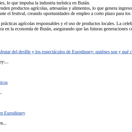
les, lo que impulsa la industria turística en Bután.
enden productos agrícolas, artesanías y alimentos, lo que genera ingresos
 el festival, creando oportunidades de empleo a corto plazo para los 
prácticas agrícolas responsables y el uso de productos locales. La cele
ura en la economía de Bután, asegurando que las futuras generaciones c
rutar del desfile y los espectáculos de Eurodisney: quiénes son y qué
y:...
ticos
..
 en Eurodisney
n...