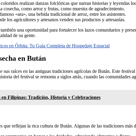
coloridos realizan danzas folclóricas que narran historias y leyendas loc
la cosecha, como arroz y frutas, como muestra de agradecimiento.
famoso «ara», una bebida tradicional de arroz, entre los asistentes.
nde los agricultores y artesanos venden sus productos y artesanías.
ambién una oportunidad para fortalecer los lazos comunitarios y preserv
talidad de su gente.
ticos en Órbita: Tu Guía Completa de Hospedaje Espacial
osecha en Bután
sus raíces en las antiguas tradiciones agrícolas de Bután. Este festival
istoria del festival se remonta a siglos atrás, cuando las comunidades ag
s en Filipinas: Tradición, Historia y Celebraciones
s que reflejan la rica cultura de Bután. Algunas de las tradiciones más 