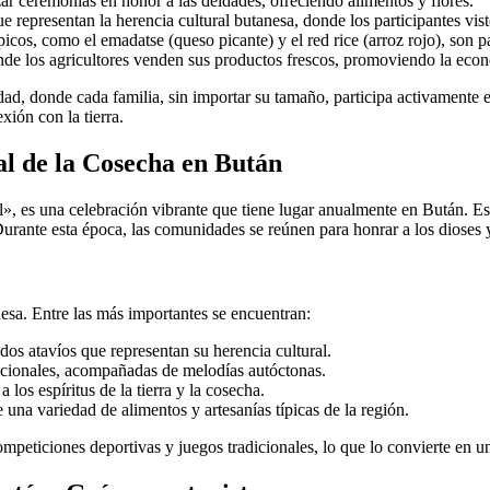
zar ceremonias en honor a las deidades, ofreciendo alimentos y flores.
 representan la herencia cultural butanesa, donde los participantes viste
icos, como el emadatse (queso picante) y el red rice (arroz rojo), son pa
nde los agricultores venden sus productos frescos, promoviendo la econo
ad, donde cada familia, sin importar su tamaño, participa activamente e
xión con la tierra.
val de la Cosecha en Bután
es una celebración vibrante que tiene lugar anualmente en Bután. Este
urante esta época, las comunidades se reúnen para honrar a los dioses 
anesa. Entre las más importantes se encuentran:
dos atavíos que representan su herencia cultural.
icionales, acompañadas de melodías autóctonas.
 los espíritus de la tierra y la cosecha.
 una variedad de alimentos y artesanías típicas de la región.
mpeticiones deportivas y juegos tradicionales, lo que lo convierte en un