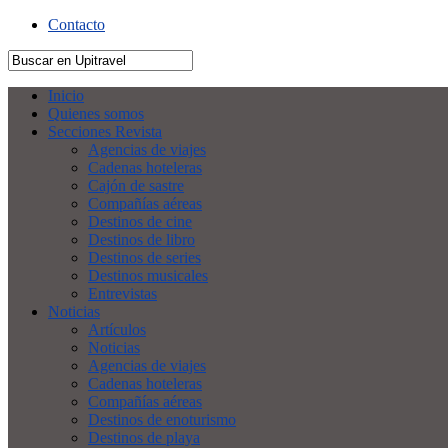
Contacto
Inicio
Quienes somos
Secciones Revista
Agencias de viajes
Cadenas hoteleras
Cajón de sastre
Compañías aéreas
Destinos de cine
Destinos de libro
Destinos de series
Destinos musicales
Entrevistas
Noticias
Artículos
Noticias
Agencias de viajes
Cadenas hoteleras
Compañías aéreas
Destinos de enoturismo
Destinos de playa