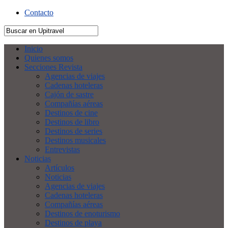
Contacto
Inicio
Quienes somos
Secciones Revista
Agencias de viajes
Cadenas hoteleras
Cajón de sastre
Compañías aéreas
Destinos de cine
Destinos de libro
Destinos de series
Destinos musicales
Entrevistas
Noticias
Artículos
Noticias
Agencias de viajes
Cadenas hoteleras
Compañías aéreas
Destinos de enoturismo
Destinos de playa