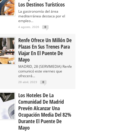
Los Destinos Turísticos
La gastronomía del área
mediterránea destaca por el
empleo...
4 agosto, 2026
0
Renfe Ofrece Un Millón De
Plazas En Sus Trenes Para
Viajar En El Puente De
Mayo
MADRID, 28 (SERVIMEDIA) Renfe
comunicó este viernes que
ofrecerá...
28 abril, 2023
0
Los Hoteles De La
Comunidad De Madrid
Prevén Alcanzar Una
Ocupación Media Del 82%
Durante El Puente De
Mayo