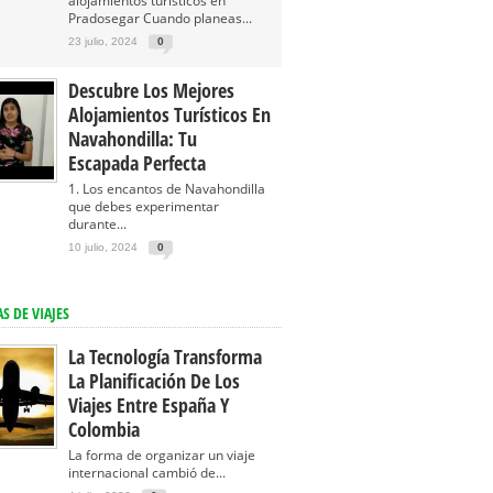
alojamientos turísticos en
Pradosegar Cuando planeas...
23 julio, 2024
0
Descubre Los Mejores
Alojamientos Turísticos En
Navahondilla: Tu
Escapada Perfecta
1. Los encantos de Navahondilla
que debes experimentar
durante...
10 julio, 2024
0
S DE VIAJES
La Tecnología Transforma
La Planificación De Los
Viajes Entre España Y
Colombia
La forma de organizar un viaje
internacional cambió de...