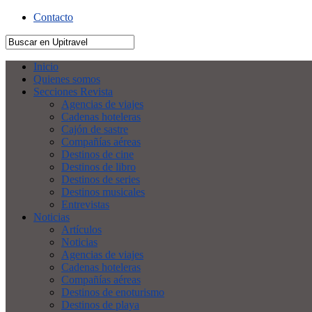
Contacto
Inicio
Quienes somos
Secciones Revista
Agencias de viajes
Cadenas hoteleras
Cajón de sastre
Compañías aéreas
Destinos de cine
Destinos de libro
Destinos de series
Destinos musicales
Entrevistas
Noticias
Artículos
Noticias
Agencias de viajes
Cadenas hoteleras
Compañías aéreas
Destinos de enoturismo
Destinos de playa