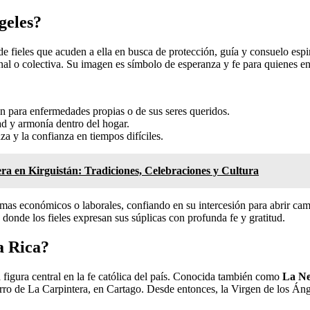
geles?
e fieles que acuden a ella en busca de protección, guía y consuelo espiri
onal o colectiva. Su imagen es símbolo de esperanza y fe para quienes en
n para enfermedades propias o de sus seres queridos.
ad y armonía dentro del hogar.
a y la confianza en tiempos difíciles.
era en Kirguistán: Tradiciones, Celebraciones y Cultura
emas económicos o laborales, confiando en su intercesión para abrir ca
donde los fieles expresan sus súplicas con profunda fe y gratitud.
a Rica?
a figura central en la fe católica del país. Conocida también como
La Ne
ro de La Carpintera, en Cartago. Desde entonces, la Virgen de los Áng