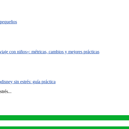
s pequeños
iaje con niños»: métricas, cambios y mejores prácticas
isney sin estrés: guía práctica
trés...