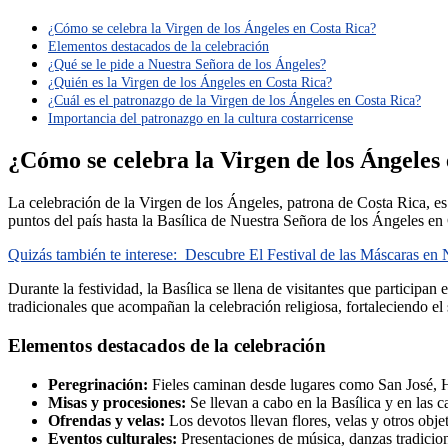
¿Cómo se celebra la Virgen de los Ángeles en Costa Rica?
Elementos destacados de la celebración
¿Qué se le pide a Nuestra Señora de los Ángeles?
¿Quién es la Virgen de los Ángeles en Costa Rica?
¿Cuál es el patronazgo de la Virgen de los Ángeles en Costa Rica?
Importancia del patronazgo en la cultura costarricense
¿Cómo se celebra la Virgen de los Ángeles
La celebración de la Virgen de los Ángeles, patrona de Costa Rica, es 
puntos del país hasta la Basílica de Nuestra Señora de los Ángeles en
Quizás también te interese:
Descubre El Festival de las Máscaras en 
Durante la festividad, la Basílica se llena de visitantes que participa
tradicionales que acompañan la celebración religiosa, fortaleciendo el
Elementos destacados de la celebración
Peregrinación:
Fieles caminan desde lugares como San José, H
Misas y procesiones:
Se llevan a cabo en la Basílica y en las c
Ofrendas y velas:
Los devotos llevan flores, velas y otros obje
Eventos culturales:
Presentaciones de música, danzas tradicion