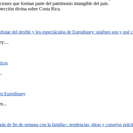
iones que forman parte del patrimonio intangible del país.
otección divina sobre Costa Rica.
rutar del desfile y los espectáculos de Eurodisney: quiénes son y qué
y:...
ticos
..
 en Eurodisney
n...
a de fin de semana con la familia»: tendencias, ideas y consejos práct