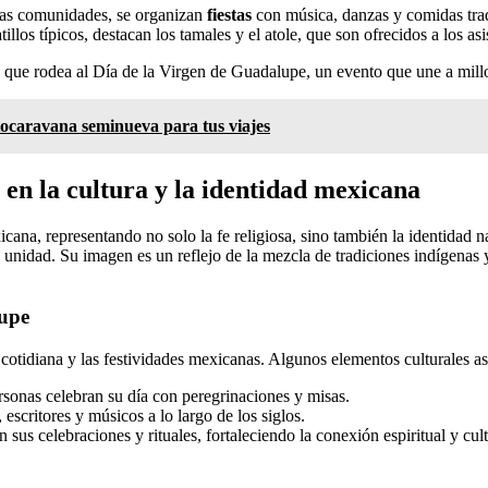
chas comunidades, se organizan
fiestas
con música, danzas y comidas tradi
tillos típicos, destacan los tamales y el atole, que son ofrecidos a los as
ritual que rodea al Día de la Virgen de Guadalupe, un evento que une a m
tocaravana seminueva para tus viajes
en la cultura y la identidad mexicana
ana, representando no solo la fe religiosa, sino también la identidad n
nidad. Su imagen es un reflejo de la mezcla de tradiciones indígenas y
lupe
cotidiana y las festividades mexicanas. Algunos elementos culturales as
sonas celebran su día con peregrinaciones y misas.
escritores y músicos a lo largo de los siglos.
sus celebraciones y rituales, fortaleciendo la conexión espiritual y cult