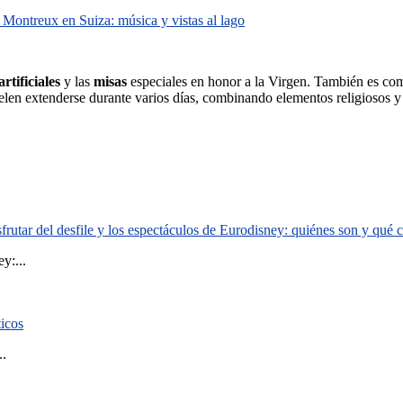
 Montreux en Suiza: música y vistas al lago
rtificiales
y las
misas
especiales en honor a la Virgen. También es c
uelen extenderse durante varios días, combinando elementos religiosos y 
rutar del desfile y los espectáculos de Eurodisney: quiénes son y qué
y:...
ticos
..