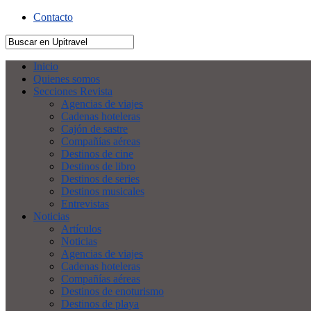
Contacto
Inicio
Quienes somos
Secciones Revista
Agencias de viajes
Cadenas hoteleras
Cajón de sastre
Compañías aéreas
Destinos de cine
Destinos de libro
Destinos de series
Destinos musicales
Entrevistas
Noticias
Artículos
Noticias
Agencias de viajes
Cadenas hoteleras
Compañías aéreas
Destinos de enoturismo
Destinos de playa