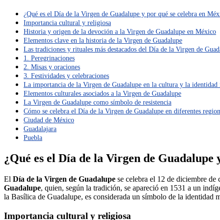
¿Qué es el Día de la Virgen de Guadalupe y por qué se celebra en Méx
Importancia cultural y religiosa
Historia y origen de la devoción a la Virgen de Guadalupe en México
Elementos clave en la historia de la Virgen de Guadalupe
Las tradiciones y rituales más destacados del Día de la Virgen de Gua
1. Peregrinaciones
2. Misas y oraciones
3. Festividades y celebraciones
La importancia de la Virgen de Guadalupe en la cultura y la identidad
Elementos culturales asociados a la Virgen de Guadalupe
La Virgen de Guadalupe como símbolo de resistencia
Cómo se celebra el Día de la Virgen de Guadalupe en diferentes regio
Ciudad de México
Guadalajara
Puebla
¿Qué es el Día de la Virgen de Guadalupe 
El
Día de la Virgen de Guadalupe
se celebra el 12 de diciembre de 
Guadalupe
, quien, según la tradición, se apareció en 1531 a un in
la Basílica de Guadalupe, es considerada un símbolo de la identidad me
Importancia cultural y religiosa