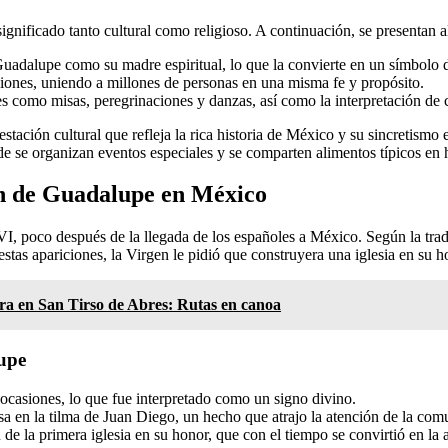
gnificado tanto cultural como religioso. A continuación, se presentan a
dalupe como su madre espiritual, lo que la convierte en un símbolo d
egiones, uniendo a millones de personas en una misma fe y propósito.
es como misas, peregrinaciones y danzas, así como la interpretación de 
tación cultural que refleja la rica historia de México y su sincretismo 
de se organizan eventos especiales y se comparten alimentos típicos en 
gen de Guadalupe en México
XVI, poco después de la llegada de los españoles a México. Según la tra
stas apariciones, la Virgen le pidió que construyera una iglesia en su ho
ra en San Tirso de Abres: Rutas en canoa
lupe
ocasiones, lo que fue interpretado como un signo divino.
 en la tilma de Juan Diego, un hecho que atrajo la atención de la comu
 de la primera iglesia en su honor, que con el tiempo se convirtió en la